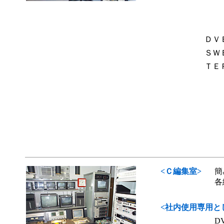
ＤＶ
ＳＷ
ＴＥ
<Ｃ編集室>
簡
各
<社内使用専用と
D