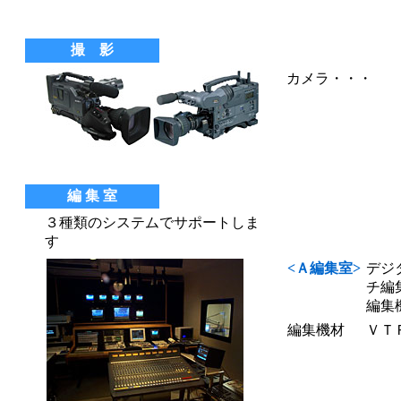
撮 影
カメラ・・・
編 集 室
３種類のシステムでサポートしま
す
<Ａ編集室>
デジ
チ編
編集
編集機材
ＶＴ